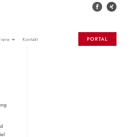
PORTAL
riere
Kontakt
ung
nd
iel