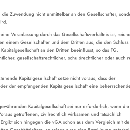
die Zuwendung nicht unmittelbar an den Gesellschafter, sond
ird.
 eine Veranlassung durch das Gesellschaftsverhältnis ist, reich
 einem Gesellschafter und dem Dritten aus, die den Schluss
Kapitalgesellschaft an den Dritten beeinflusst, so das FG.
licher, gesellschaftsrechtlicher, schuldrechtlicher oder auch r
ehende Kapitalgesellschaft setze nicht voraus, dass der
 oder der empfangenden Kapitalgesellschaft eine beherrschend
gewährenden Kapitalgesellschaft sei nur erforderlich, wenn die
oraus getroffenen, zivilrechtlich wirksamen und tatsächlich
. Ergibt sich hingegen die vGA schon aus dem Vergleich mit d
ten Geschäftsleiters, so reiche auch eine Beteiligung unterha