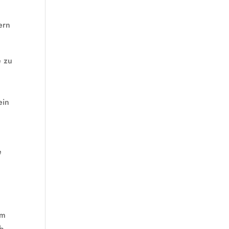
ern
e zu
ein
e
em
lb