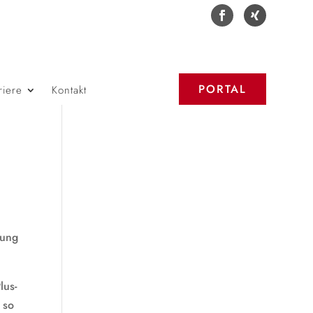
PORTAL
riere
Kontakt
rung
lus-
 so