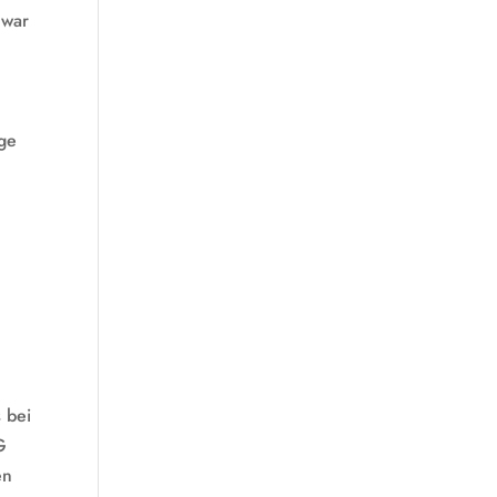
 war
lge
 bei
G
en