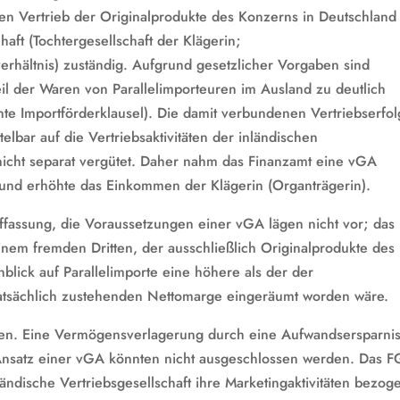
en Vertrieb der Originalprodukte des Konzerns in Deutschland
haft (Tochtergesellschaft der Klägerin;
erhältnis) zuständig. Aufgrund gesetzlicher Vorgaben sind
eil der Waren von Parallelimporteuren im Ausland zu deutlich
te Importförderklausel). Die damit verbundenen Vertriebserfo
elbar auf die Vertriebsaktivitäten der inländischen
 nicht separat vergütet. Daher nahm das Finanzamt eine vGA
n und erhöhte das Einkommen der Klägerin (Organträgerin).
ffassung, die Voraussetzungen einer vGA lägen nicht vor; das
nem fremden Dritten, der ausschließlich Originalprodukte des
blick auf Parallelimporte eine höhere als der der
tatsächlich zustehenden Nettomarge eingeräumt worden wäre.
en. Eine Vermögensverlagerung durch eine Aufwandsersparnis
Ansatz einer vGA könnten nicht ausgeschlossen werden. Das F
ländische Vertriebsgesellschaft ihre Marketingaktivitäten bezog