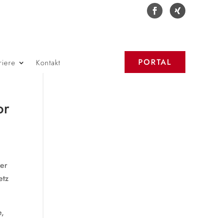
PORTAL
riere
Kontakt
or
ser
etz
e,