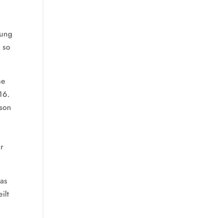
ßung
 so
he
16.
rson
ur
das
ilt