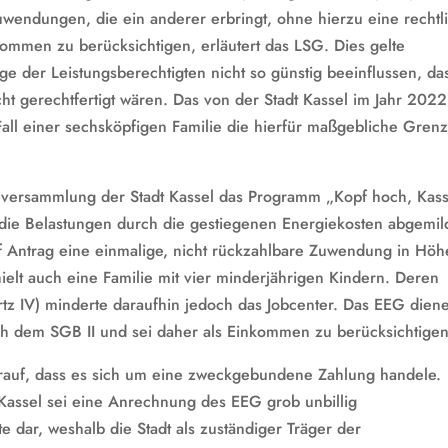
Zuwendungen, die ein anderer erbringt, ohne hierzu eine rechtl
inkommen zu berücksichtigen, erläutert das LSG. Dies gelte
e der Leistungsberechtigten nicht so günstig beeinflussen, da
t gerechtfertigt wären. Das von der Stadt Kassel im Jahr 2022
all einer sechsköpfigen Familie die hierfür maßgebliche Gren
enversammlung der Stadt Kassel das Programm „Kopf hoch, Kass
die Belastungen durch die gestiegenen Energiekosten abgemil
f Antrag eine einmalige, nicht rückzahlbare Zuwendung in Höh
lt auch eine Familie mit vier minderjährigen Kindern. Deren
z IV) minderte daraufhin jedoch das Jobcenter. Das EEG dien
h dem SGB II und sei daher als Einkommen zu berücksichtigen
arauf, dass es sich um eine zweckgebundene Zahlung handele.
 Kassel sei eine Anrechnung des EEG grob unbillig
 dar, weshalb die Stadt als zuständiger Träger der