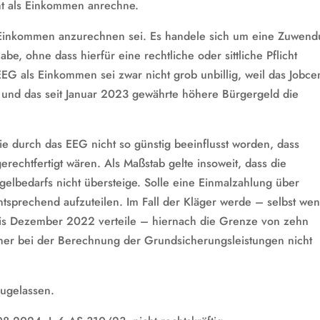
cht als Einkommen anrechne.
s Einkommen anzurechnen sei. Es handele sich um eine Zuwend
be, ohne dass hierfür eine rechtliche oder sittliche Pflicht
EG als Einkommen sei zwar nicht grob unbillig, weil das Jobce
nd das seit Januar 2023 gewährte höhere Bürgergeld die
ie durch das EEG nicht so günstig beeinflusst worden, dass
rechtfertigt wären. Als Maßstab gelte insoweit, dass die
elbedarfs nicht übersteige. Solle eine Einmalzahlung über
ntsprechend aufzuteilen. Im Fall der Kläger werde – selbst we
is Dezember 2022 verteile – hiernach die Grenze von zehn
aher bei der Berechnung der Grundsicherungsleistungen nicht
zugelassen.