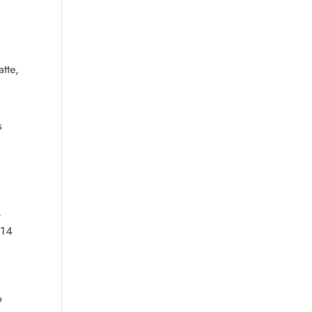
tte,
n
s
,
 14
o