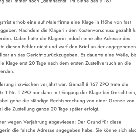
lung sei immer noch „demnächst“ im Sinne des § 167
frist erhob eine auf Malerfirma eine Klage in Höhe von fast
ggeber. Nachdem die Klägerin den Kostenvorschuss gezahlt ha
erden. Dabei hatte die Klägerin jedoch eine alte Adresse des
te diesen Fehler nicht und warf den Brief an der angegebene
tellbar an das Gericht zurückzugeben. Es dauerte eine Weile, bi
die Klage erst 20 Tage nach dem ersten Zustellversuch an die
werden.
orderung inzwischen verjährt war. Gemäß § 167 ZPO trete die
1 Nr. 1 ZPO nur dann mit Eingang der Klage bei Gericht ein
Dabei gehe die ständige Rechtsprechung von einer Grenze von
i die Zustellung ganze 20 Tage später erfolgt.
her wegen Verjährung abgewiesen: Der Grund für diese
ägerin die falsche Adresse angegeben habe. Sie könne sich als