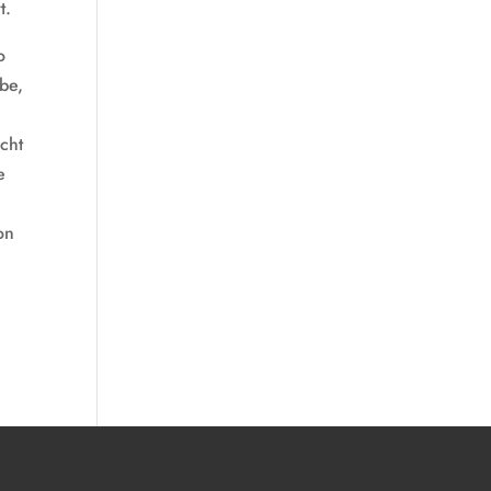
t.
o
be,
n
icht
e
on