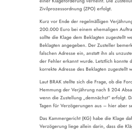
einer Klageforderung verneint. Die Zustel
Zivilprozessordnung (ZPO) erfolgt.
Kurz vor Ende der regelmäßigen Verjährungs
200.000 Euro bei einem ehemaligen Auftra
sollte die Klage dem Beklagten zugestellt w
Beklagten angegeben. Der Zusteller bemerk
falschen Adresse ein, anstatt ihn als unzus
der Fehler erkannt wurde. Letztlich konnte 
korrekte Adresse des Beklagten zugestellt 
Laut BRAK stellte sich die Frage, ob die F
Hemmung der Verjährung nach § 204 Absatz 
wenn die Zustellung „demnächst“ erfolgt. 
Tagen für Verzögerungen aus – hier aber se
Das Kammergericht (KG) habe die Klage da
Verzögerung liege allein darin, dass die Kl