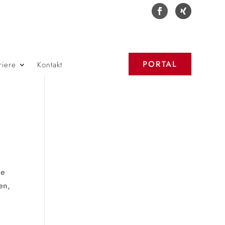
PORTAL
riere
Kontakt
ie
en,