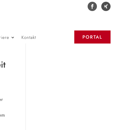
PORTAL
riere
Kontakt
it
er
nem