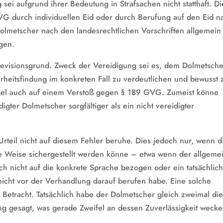
 sei aufgrund ihrer Bedeutung in Strafsachen nicht statthaft. Di
VG durch individuellen Eid oder durch Berufung auf den Eid n
olmetscher nach den landesrechtlichen Vorschriften allgemein
egen.
 Revisionsgrund. Zweck der Vereidigung sei es, dem Dolmetsch
heitsfindung im konkreten Fall zu verdeutlichen und bewusst 
egel auch auf einem Verstoß gegen § 189 GVG. Zumeist könne
gter Dolmetscher sorgfältiger als ein nicht vereidigter
rteil nicht auf diesem Fehler beruhe. Dies jedoch nur, wenn d
re Weise sichergestellt werden könne – etwa wenn der allgeme
ich nicht auf die konkrete Sprache bezogen oder ein tatsächlic
 nicht vor der Verhandlung darauf berufen habe. Eine solche
Betracht. Tatsächlich habe der Dolmetscher gleich zweimal di
ng gesagt, was gerade Zweifel an dessen Zuverlässigkeit wecke