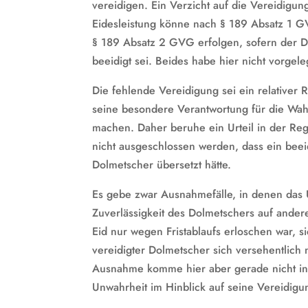
vereidigen. Ein Verzicht auf die Vereidigung
Eidesleistung könne nach § 189 Absatz 1 G
§ 189 Absatz 2 GVG erfolgen, sofern der D
beeidigt sei. Beides habe hier nicht vorgel
Die fehlende Vereidigung sei ein relativer
seine besondere Verantwortung für die Wahr
machen. Daher beruhe ein Urteil in der R
nicht ausgeschlossen werden, dass ein beeidi
Dolmetscher übersetzt hätte.
Es gebe zwar Ausnahmefälle, in denen das U
Zuverlässigkeit des Dolmetschers auf ande
Eid nur wegen Fristablaufs erloschen war, s
vereidigter Dolmetscher sich versehentlich
Ausnahme komme hier aber gerade nicht in 
Unwahrheit im Hinblick auf seine Vereidigu