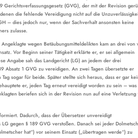
89 Gerichtsverfassungsgesetz (GVG), der mit der Revision gerü
enen die fehlende Vereidigung nicht auf die Unzuverlässigkei
BGH – dies jedoch nur, wenn der Sachverhalt ansonsten keine
hers zulasse.
e Angeklagte wegen Betäubungsmitteldelikten kam an drei von 
tz. Vor Beginn seiner Tätigkeit erklärte er, er sei allgemein
iese Angabe sah das Landgericht (LG) an jedem der drei
9 Absatz 1 GVG zu vereidigen. An zwei Tagen übersetzte er
Tag sogar für beide. Später stellte sich heraus, dass er gar ke
ehauptete er, jeden Tag erneut vereidigt worden zu sein – was
eklagten beriefen sich in der Revision nun auf eine Verletzung
ormiert. Dadurch, dass der Übersetzer unvereidigt
as LG gegen § 189 GVG verstoßen. Danach sei jeder Dolmetsc
lmetscher hat“) vor seinem Einsatz („übertragen werde“) zu