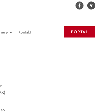
PORTAL
riere
Kontakt
r
AK)
 so