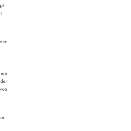
gt
t
vier
inen
 der
 von
her