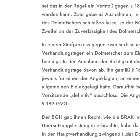
sei das in der Regel ein Verstoß gegen § 1
werden kann. Zwar gebe es Ausnahmen, in d
des Dolmetschers schließen lasse, so der 
Zweifel an der Zuverlässigkeit des Dolmetsc
In einem Strafprozess gegen zwei serbisch
Verhandlungstagen ein Dolmetscher zum Einsa
beeidigt. In der Annahme der Richtigkeit d
Verhandlungstage davon ab, ihn gemäß § 18
jeweils für einen der Angeklagten, an einem 
allgemeinen Eid abgelegt hatte. Daraufhin b
Vorsitzende „definitiv“ ausschloss. Die Ang
§ 189 GVG.
Der BGH gab ihnen Recht, wie die BRAK inf
Übersetzungsleistungen erbrachte, habe d
in der Hauptverhandlung zwingend („der Do