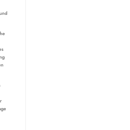
 und
che
es
ung
en
n
r
age