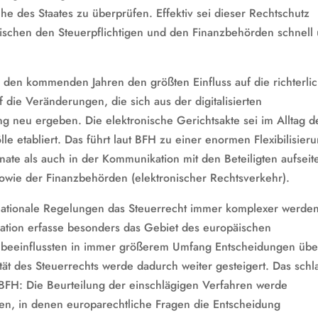
e des Staates zu überprüfen. Effektiv sei dieser Rechtschutz
wischen den Steuerpflichtigen und den Finanzbehörden schnell
in den kommenden Jahren den größten Einfluss auf die richterli
die Veränderungen, die sich aus der digitalisierten
ng neu ergeben. Die elektronische Gerichtsakte sei im Alltag d
le etabliert. Das führt laut BFH zu einer enormen Flexibilisier
nate als auch in der Kommunikation mit den Beteiligten aufseit
sowie der Finanzbehörden (elektronischer Rechtsverkehr).
ernationale Regelungen das Steuerrecht immer komplexer werde
ation erfasse besonders das Gebiet des europäischen
n beeinflussten in immer größerem Umfang Entscheidungen übe
tät des Steuerrechts werde dadurch weiter gesteigert. Das schl
r BFH: Die Beurteilung der einschlägigen Verfahren werde
en, in denen europarechtliche Fragen die Entscheidung